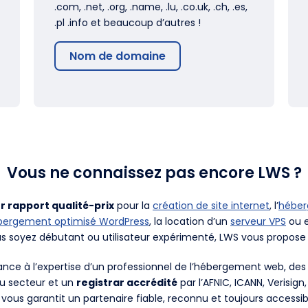
.com, .net, .org, .name, .lu, .co.uk, .ch, .es,
.pl .info et beaucoup d’autres !
Nom de domaine
Vous ne connaissez pas encore LWS ?
r rapport qualité-prix
pour la
création de site internet
, l’
hébe
bergement optimisé WordPress
, la location d’un
serveur VPS
ou e
us soyez débutant ou utilisateur expérimenté, LWS vous propose 
fiance à l’expertise d’un professionnel de l’hébergement web, d
du secteur et un
registrar accrédité
par l’AFNIC, ICANN, Verisign
 vous garantit un partenaire fiable, reconnu et toujours accessib